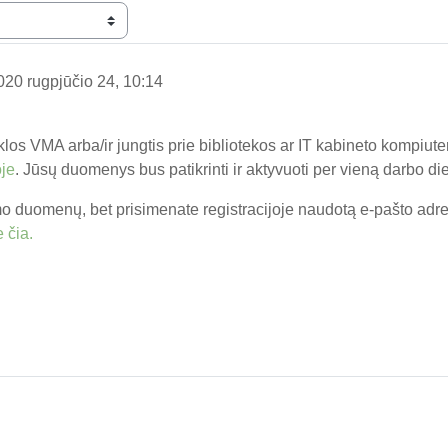
020 rugpjūčio 24, 10:14
los VMA arba/ir jungtis prie bibliotekos ar IT kabineto kompiuter
oje
. Jūsų duomenys bus patikrinti ir aktyvuoti per vieną darbo di
o duomenų, bet prisimenate registracijoje naudotą e-pašto adresą
 čia.