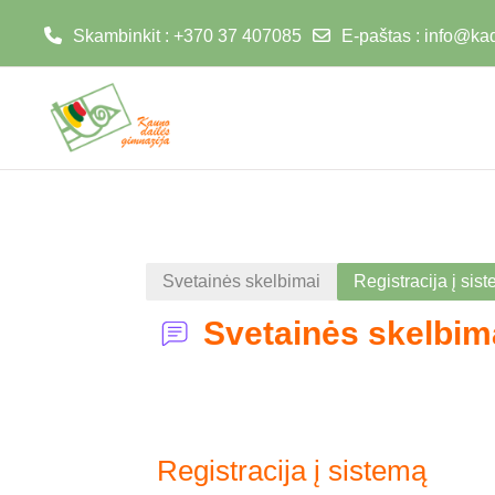
Skambinkit : +370 37 407085
E-paštas :
info@kad
Pereiti į pagrindinį turinį
Svetainės skelbimai
Registracija į sis
Svetainės skelbim
Registracija į sistemą