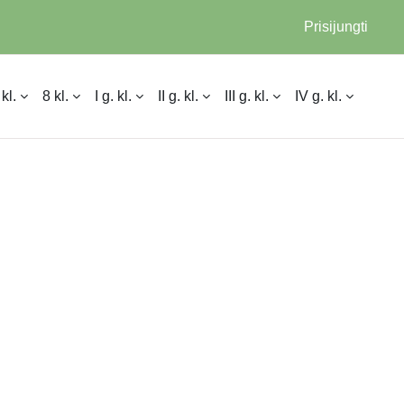
Prisijungti
 kl.
8 kl.
I g. kl.
II g. kl.
III g. kl.
IV g. kl.