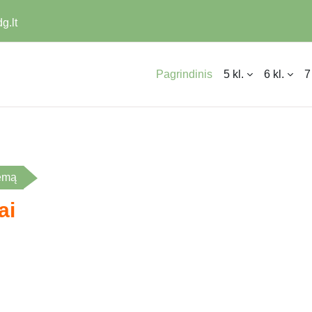
g.lt
Pagrindinis
5 kl.
6 kl.
7
temą
ai