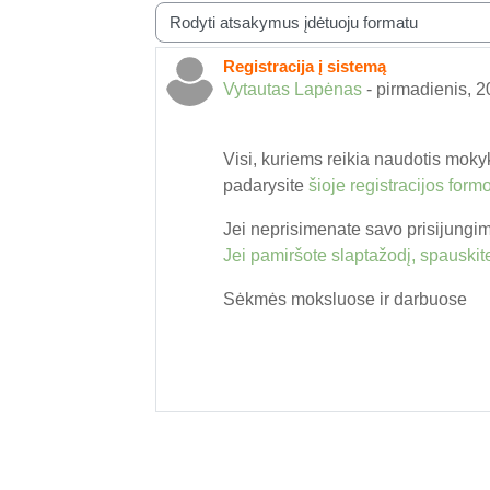
Rodymo režimas
Registracija į sistemą
Atsakymų skaičius: 0
Vytautas Lapėnas
-
pirmadienis, 2
Visi, kuriems reikia naudotis mokyk
padarysite
šioje registracijos form
Jei neprisimenate savo prisijungim
Jei pamiršote slaptažodį, spauskite
Sėkmės moksluose ir darbuose